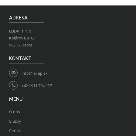
ADRESA
LEILAP s. r. o.
Kolárova 816/1
962 12 Detva
KONTAKT
info@leilap.sk
+421 911 794 137
MENU
O nás
Služby
Cenník