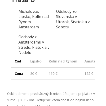
Michalovce,
Odchody zo
Lipsko, Kolín nad
Slovenska v
Rýnom,
Utorok, Štvrtok a v
Amsterdam
Sobotu
Odchody z
Amsterdamu v
Stredu, Piatok a v
Nedeľu
Cieľ
Lipsko
Kolín nad Rýnom
Amsterdam
Cena
80 €
110 €
125 €
Odchod mimo prechádzných miest účtujeme príplatok v
sume 0,50 € / km. Účtujeme vzdialenosť od najbližšieho