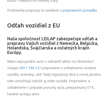
bodu / odklonu od hlavnej trasy
Podmienky prepravy sú uvedené v
prepravnom poriadku
Odťah vozidiel z EU
Naša spoločnosť LEILAP zabezpečuje odťah a
prepravu Vašich vozidiel z Nemecka, Belgicka,
Holandska, Švajčiarska a ostatných krajín
Európy.
Máte nepojazdné auto v zahraničí alebo na Slovensku?
Volajte
0911 794 137
prepravíme a odtiahneme osobné
vozidlá, veterány, atď. Malý nájazdový uhol a rovná plošina
nám umožňujú naložiť aj nízke vozidlá. Prepravíme a
odtiahneme v prípade poruchy auta, prepadnutej STK,
havárie aj kúpy auta.