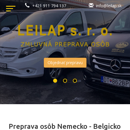
+421 911 794 137
info@leilap.sk
Objednať prepravu
Preprava osôb Nemecko - Belgicko